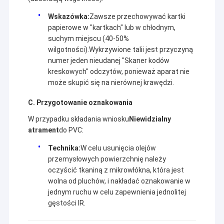
Wskazówka:
Zawsze przechowywać kartki
papierowe w "kartkach" lub w chłodnym,
suchym miejscu (40-50%
wilgotności).Wykrzywione talii jest przyczyną
numer jeden nieudanej "Skaner kodów
kreskowych" odczytów, ponieważ aparat nie
może skupić się na nierównej krawędzi.
C. Przygotowanie oznakowania
W przypadku składania wniosku
Niewidzialny
atrament
do PVC:
Technika:
W celu usunięcia olejów
przemysłowych powierzchnię należy
oczyścić tkaniną z mikrowłókna, która jest
wolna od pluchów, i nakładać oznakowanie w
jednym ruchu w celu zapewnienia jednolitej
gęstości IR.