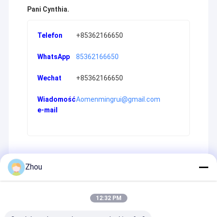
Pani Cynthia.
Telefon
‬+85362166650‬
WhatsApp
85362166650
Wechat
‬+85362166650‬
Wiadomość
Aomenmingrui@gmail.com
e-mail
Zhou
Recommended Products
12:32 PM