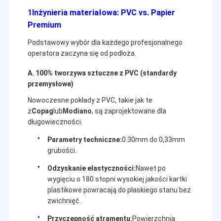
1Inżynieria materiałowa: PVC vs. Papier
Premium
Podstawowy wybór dla każdego profesjonalnego
operatora zaczyna się od podłoża.
A. 100% tworzywa sztuczne z PVC (standardy
przemysłowe)
Nowoczesne pokłady z PVC, takie jak te
z
Copag
lub
Modiano
, są zaprojektowane dla
długowieczności.
Parametry techniczne:
0.30mm do 0,33mm
grubości.
Odzyskanie elastyczności:
Nawet po
wygięciu o 180 stopni wysokiej jakości kartki
plastikowe powracają do płaskiego stanu bez
zwichnięć.
Przyczepność atramentu:
Powierzchnia