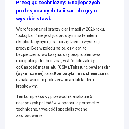
Przegląd techniczny: 6 najlepszych
profesjonalnych talii kart do gry o
wysokie stawki
W profesjonalnej branży gier i magii w 2026 roku,
"pokój kart" nie jest już prostym materiałem
eksploatacyjnym; jest narzędziem o wysokiej
precyzji.Bez względu na to, czy jest to
bezpieczeństwo kasyna, czy bezproblemowa
manipulacja techniczna., wybór talii zależy
od
Gęstość materiału (GSM)
,
Tekstura powierzchni
(wykończenie)
, oraz
Kompatybilność chemiczna
z
oznakowaniem podczerwonym lub kodem
kreskowym.
Ten kompleksowy przewodnik analizuje 6
najlepszych pokładów w oparciu o parametry
techniczne, trwałość i specjalistyczne
zastosowanie.