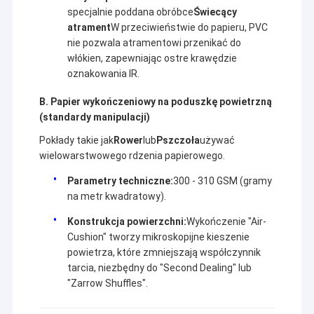
specjalnie poddana obróbce
Świecący
atrament
W przeciwieństwie do papieru, PVC
nie pozwala atramentowi przenikać do
włókien, zapewniając ostre krawędzie
oznakowania IR.
B. Papier wykończeniowy na poduszkę powietrzną
(standardy manipulacji)
Pokłady takie jak
Rower
lub
Pszczoła
używać
wielowarstwowego rdzenia papierowego.
Parametry techniczne:
300 - 310 GSM (gramy
na metr kwadratowy).
Konstrukcja powierzchni:
Wykończenie "Air-
Cushion" tworzy mikroskopijne kieszenie
powietrza, które zmniejszają współczynnik
tarcia, niezbędny do "Second Dealing" lub
"Zarrow Shuffles".