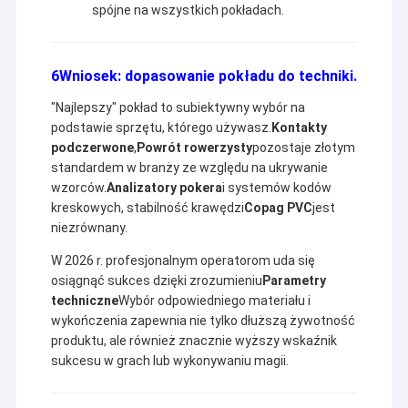
spójne na wszystkich pokładach.
6Wniosek: dopasowanie pokładu do techniki.
"Najlepszy" pokład to subiektywny wybór na
podstawie sprzętu, którego używasz.
Kontakty
podczerwone
,
Powrót rowerzysty
pozostaje złotym
standardem w branży ze względu na ukrywanie
wzorców.
Analizatory pokera
i systemów kodów
kreskowych, stabilność krawędzi
Copag PVC
jest
niezrównany.
W 2026 r. profesjonalnym operatorom uda się
osiągnąć sukces dzięki zrozumieniu
Parametry
techniczne
Wybór odpowiedniego materiału i
wykończenia zapewnia nie tylko dłuższą żywotność
produktu, ale również znacznie wyższy wskaźnik
sukcesu w grach lub wykonywaniu magii.