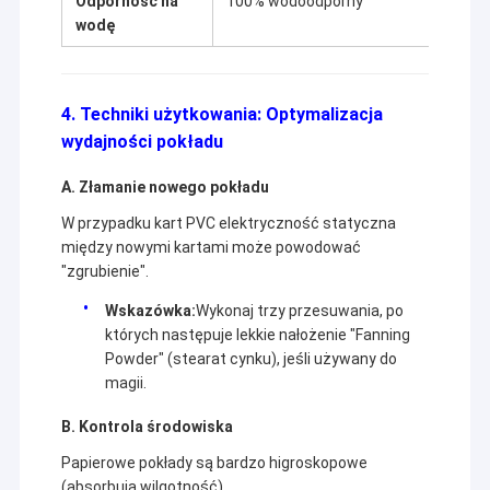
Odporność na
100% wodoodporny
wodę
4. Techniki użytkowania: Optymalizacja
wydajności pokładu
A. Złamanie nowego pokładu
W przypadku kart PVC elektryczność statyczna
między nowymi kartami może powodować
"zgrubienie".
Wskazówka:
Wykonaj trzy przesuwania, po
których następuje lekkie nałożenie "Fanning
Powder" (stearat cynku), jeśli używany do
magii.
B. Kontrola środowiska
Papierowe pokłady są bardzo higroskopowe
(absorbują wilgotność).