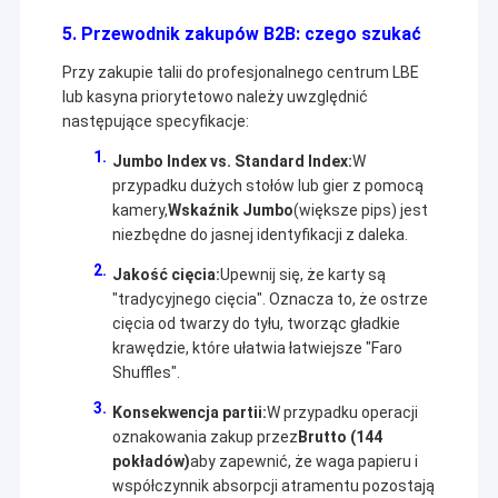
5. Przewodnik zakupów B2B: czego szukać
Przy zakupie talii do profesjonalnego centrum LBE
lub kasyna priorytetowo należy uwzględnić
następujące specyfikacje:
Jumbo Index vs. Standard Index:
W
przypadku dużych stołów lub gier z pomocą
kamery,
Wskaźnik Jumbo
(większe pips) jest
niezbędne do jasnej identyfikacji z daleka.
Jakość cięcia:
Upewnij się, że karty są
"tradycyjnego cięcia". Oznacza to, że ostrze
cięcia od twarzy do tyłu, tworząc gładkie
krawędzie, które ułatwia łatwiejsze "Faro
Shuffles".
Konsekwencja partii:
W przypadku operacji
oznakowania zakup przez
Brutto (144
pokładów)
aby zapewnić, że waga papieru i
współczynnik absorpcji atramentu pozostają