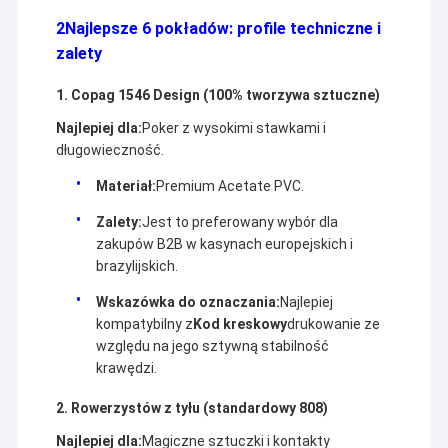
2Najlepsze 6 pokładów: profile techniczne i
zalety
1. Copag 1546 Design (100% tworzywa sztuczne)
Najlepiej dla:
Poker z wysokimi stawkami i
długowieczność.
Materiał:
Premium Acetate PVC.
Zalety:
Jest to preferowany wybór dla
zakupów B2B w kasynach europejskich i
brazylijskich.
Wskazówka do oznaczania:
Najlepiej
kompatybilny z
Kod kreskowy
drukowanie ze
Dom
względu na jego sztywną stabilność
YB Poker Cheat Co., Ltd powstała w 1999 roku i znajduje się w
krawędzi.
międzynarodowo znanym mieście Guangzhou. Jest pierwszą
Produkty
firmą, która otrzymała licencję na produkcję, dystrybucję i
2. Rowerzystów z tyłu (standardowy 808)
usługę kasynową.YB Poker Cheat jest w stanie
O nas
zapewnić
Analizator pokerowy, karty oznaczone
Najlepiej dla:
Magiczne sztuczki i kontakty
niewidzialnym atramentem, soczewki UV, skaner pokerowy,