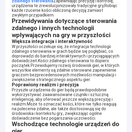
zdalnego sterowania
Zapewniając precyzję i kontrolę,
urządzenia te zrewolucjonizowały tradycyjne gry,Robiąc
każde rzucenie kości obliczoną decyzją zamiast
zwykłym przypadkiem.
Przewidywania dotyczące sterowania
zdalnego i innych technologii
wpływających na gry w przyszłości
Większa integracja i interaktywność
W przyszłości oczekuje się, że integracja technologii
zdalnego sterowania w grach będzie się pogłębiać, co
doprowadzi do bardziej interaktywnych i przyciągających
doświadczeń.Kości zdalnego sterowania to dopiero
początek.Przewidujemy rozwój środowisk gier, w których
wszystkie elementy są zdalnie sterowane.zapewnienie
graczom bezprecedensowych możliwości manipulacji i
zwiększenie strategicznego aspektu gier.
Poprawiony realizm i precyzja
Przyszłe urządzenia do gier będą prawdopodobnie
wykorzystywać zaawansowane czujniki i sztuczną
inteligencję, aby oferować jeszcze większą precyzję i
realizm.Może to oznaczać kości, które nie tylko reagują
na polecenia zdalne, ale także dostosowują się do
środowiska i kontekstu gry., zwiększając ogólne
doświadczenie bez pogarszania uczciwości.
Wschodzące technologie urządzeń do
gier