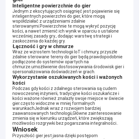
Inteligentne powierzchnie do gier
Jednym z ekscytujących osiągnięć jest pojawienie się
inteligentnych powierzchni do gier, które mogą
współdziałać z urządzeniami zdalnie
sterowanymi.Powierzchnie te mogą wykryć pozycję
kości, a nawet zmienić ich wynik w oparciu o ustalone
wcześniej zasady gry., dodając warstwę strategii i
zaskoczenia do każdej gry.
Łączność i gry w chmurze
Wraz ze wzrostem technologii IoT i chmury, przyszłe
zdalnie sterowane tereny do gier będą prawdopodobnie
podłączone do systemów opartych na
chmurze.umożliwienie dostosowywania środowisk gier i
spersonalizowania doświadczeń w grach.
Wykorzystanie oszukiwanych kości i ważonych
kości
Podczas gdy kości z zdalnego sterowania są cudem
nowoczesnej inżynierii, tradycyjne kości oszukańcze i
kości ważone również znalazły swoje miejsce w świecie
gier.często widoczne w mniej formalnych
warunkachJednak wraz z rozwojem bardziej
zaawansowanych technologii,Główne zainteresowanie
zmienia się w kierunku urządzeń, które zwiększają
możliwości rozgrywki bez pogarszania integralności..
Wniosek
Przyszłość gier jest jasna dzięki postępom