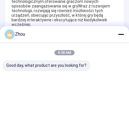
technologicznym.oferowanie graczom nowych
sposobów zaangażowania się w gryWraz z rozwojem
technologii, rozwijają się również możliwości tych
urządzeń, obiecując przyszłość, w której gry będą
bardziej interaktywne i ekscytujące niż kiedykolwiek
wcześniej.
Zhou
Recommended Products
9:38 AM
Good day, what product are you looking for?
Soczewki
Zaawansowane
Texas Advanc
kontaktowe na
okulary podstępne
Marked Cards
podczerwień 4 mm
do gry w pokera
Okulary
Luminous UV Marked
przeciwsłonec
Poker Cards
gry w pokera
Wyślij zapytanie
Wyślij zapytanie
Wyślij zapy
Soczewki
kontaktowe