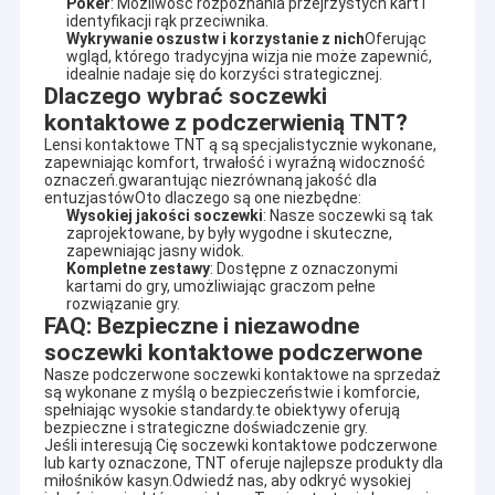
Poker
: Możliwość rozpoznania przejrzystych kart i
identyfikacji rąk przeciwnika.
Wykrywanie oszustw i korzystanie z nich
Oferując
wgląd, którego tradycyjna wizja nie może zapewnić,
idealnie nadaje się do korzyści strategicznej.
Dlaczego wybrać soczewki
kontaktowe z podczerwienią TNT?
Lensi kontaktowe TNT ą są specjalistycznie wykonane,
zapewniając komfort, trwałość i wyraźną widoczność
oznaczeń.gwarantując niezrównaną jakość dla
entuzjastówOto dlaczego są one niezbędne:
Wysokiej jakości soczewki
: Nasze soczewki są tak
zaprojektowane, by były wygodne i skuteczne,
zapewniając jasny widok.
Kompletne zestawy
: Dostępne z oznaczonymi
kartami do gry, umożliwiając graczom pełne
rozwiązanie gry.
FAQ: Bezpieczne i niezawodne
soczewki kontaktowe podczerwone
Nasze podczerwone soczewki kontaktowe na sprzedaż
są wykonane z myślą o bezpieczeństwie i komforcie,
spełniając wysokie standardy.te obiektywy oferują
bezpieczne i strategiczne doświadczenie gry.
Jeśli interesują Cię soczewki kontaktowe podczerwone
lub karty oznaczone, TNT oferuje najlepsze produkty dla
miłośników kasyn.Odwiedź nas, aby odkryć wysokiej