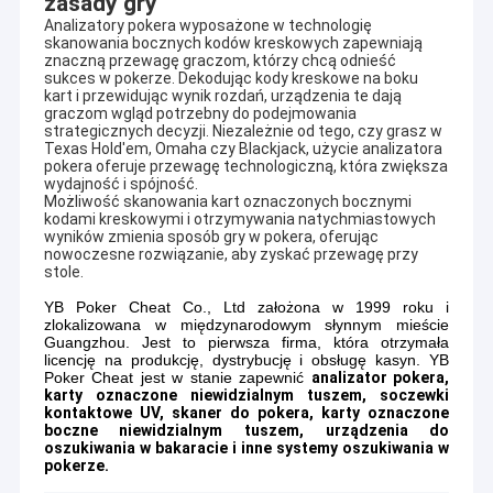
zasady gry
Analizatory pokera wyposażone w technologię
skanowania bocznych kodów kreskowych zapewniają
znaczną przewagę graczom, którzy chcą odnieść
sukces w pokerze. Dekodując kody kreskowe na boku
kart i przewidując wynik rozdań, urządzenia te dają
graczom wgląd potrzebny do podejmowania
strategicznych decyzji. Niezależnie od tego, czy grasz w
Texas Hold'em, Omaha czy Blackjack, użycie analizatora
pokera oferuje przewagę technologiczną, która zwiększa
wydajność i spójność.
Możliwość skanowania kart oznaczonych bocznymi
kodami kreskowymi i otrzymywania natychmiastowych
wyników zmienia sposób gry w pokera, oferując
nowoczesne rozwiązanie, aby zyskać przewagę przy
stole.
YB Poker Cheat Co., Ltd założona w 1999 roku i
zlokalizowana w międzynarodowym słynnym mieście
Guangzhou. Jest to pierwsza firma, która otrzymała
licencję na produkcję, dystrybucję i obsługę kasyn. YB
Dom
Poker Cheat jest w stanie zapewnić
analizator pokera,
YB Poker Cheat Co., Ltd powstała w 1999 roku i znajduje się w
karty oznaczone niewidzialnym tuszem, soczewki
międzynarodowo znanym mieście Guangzhou. Jest pierwszą
kontaktowe UV, skaner do pokera, karty oznaczone
Produkty
boczne niewidzialnym tuszem, urządzenia do
firmą, która otrzymała licencję na produkcję, dystrybucję i
oszukiwania w bakaracie i inne systemy oszukiwania w
usługę kasynową.YB Poker Cheat jest w stanie
O nas
pokerze.
zapewnić
Analizator pokerowy, karty oznaczone
niewidzialnym atramentem, soczewki UV, skaner pokerowy,