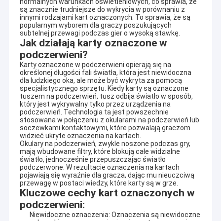
normalnych warunkach oświetleniowych, co sprawia, że ​​
są znacznie trudniejsze do wykrycia w porównaniu z
innymi rodzajami kart oznaczonych. To sprawia, że ​​są
popularnym wyborem dla graczy poszukujących
subtelnej przewagi podczas gier o wysoką stawkę.
Jak działają karty oznaczone w
podczerwieni?
Karty oznaczone w podczerwieni opierają się na
określonej długości fali światła, która jest niewidoczna
dla ludzkiego oka, ale może być wykryta za pomocą
specjalistycznego sprzętu. Kiedy karty są oznaczone
tuszem na podczerwień, tusz odbija światło w sposób,
który jest wykrywalny tylko przez urządzenia na
podczerwień. Technologia ta jest powszechnie
stosowana w połączeniu z okularami na podczerwień lub
soczewkami kontaktowymi, które pozwalają graczom
widzieć ukryte oznaczenia na kartach.
Okulary na podczerwień, zwykle noszone podczas gry,
mają wbudowane filtry, które blokują całe widzialne
światło, jednocześnie przepuszczając światło
podczerwone. W rezultacie oznaczenia na kartach
pojawiają się wyraźnie dla gracza, dając mu nieuczciwą
przewagę w postaci wiedzy, które karty są w grze.
Kluczowe cechy kart oznaczonych w
podczerwieni:
Niewidoczne oznaczenia: Oznaczenia są niewidoczne