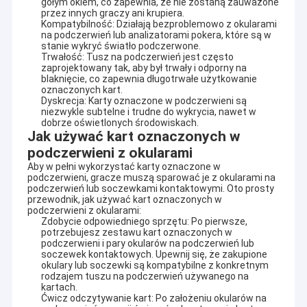
gołym okiem, co zapewnia, że ​​nie zostaną zauważone
przez innych graczy ani krupiera.
Kompatybilność: Działają bezproblemowo z okularami
na podczerwień lub analizatorami pokera, które są w
stanie wykryć światło podczerwone.
Trwałość: Tusz na podczerwień jest często
zaprojektowany tak, aby był trwały i odporny na
blaknięcie, co zapewnia długotrwałe użytkowanie
oznaczonych kart.
Dyskrecja: Karty oznaczone w podczerwieni są
niezwykle subtelne i trudne do wykrycia, nawet w
dobrze oświetlonych środowiskach.
Jak używać kart oznaczonych w
podczerwieni z okularami
Aby w pełni wykorzystać karty oznaczone w
podczerwieni, gracze muszą sparować je z okularami na
podczerwień lub soczewkami kontaktowymi. Oto prosty
przewodnik, jak używać kart oznaczonych w
podczerwieni z okularami:
Zdobycie odpowiedniego sprzętu: Po pierwsze,
potrzebujesz zestawu kart oznaczonych w
podczerwieni i pary okularów na podczerwień lub
soczewek kontaktowych. Upewnij się, że zakupione
okulary lub soczewki są kompatybilne z konkretnym
rodzajem tuszu na podczerwień używanego na
kartach.
Ćwicz odczytywanie kart: Po założeniu okularów na