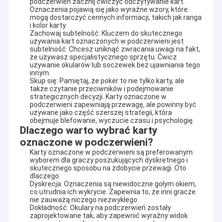
podczerwień zacznij ćwiczyć odczytywanie kart.
Oznaczenia pojawią się jako wyraźne wzory, które
mogą dostarczyć cennych informacji, takich jak ranga
i kolor karty.
Zachowaj subtelność: Kluczem do skutecznego
używania kart oznaczonych w podczerwieni jest
subtelność. Chcesz uniknąć zwracania uwagi na fakt,
że używasz specjalistycznego sprzętu. Ćwicz
używanie okularów lub soczewek bez ujawniania tego
innym.
Skup się: Pamiętaj, że poker to nie tylko karty, ale
także czytanie przeciwników i podejmowanie
strategicznych decyzji. Karty oznaczone w
podczerwieni zapewniają przewagę, ale powinny być
używane jako część szerszej strategii, która
obejmuje blefowanie, wyczucie czasu i psychologię.
Dlaczego warto wybrać karty
oznaczone w podczerwieni?
Karty oznaczone w podczerwieni są preferowanym
wyborem dla graczy poszukujących dyskretnego i
Dom
skutecznego sposobu na zdobycie przewagi. Oto
dlaczego:
YB Poker Cheat Co., Ltd powstała w 1999 roku i znajduje się w
Dyskrecja: Oznaczenia są niewidoczne gołym okiem,
międzynarodowo znanym mieście Guangzhou. Jest pierwszą
Produkty
co utrudnia ich wykrycie. Zapewnia to, że inni gracze
firmą, która otrzymała licencję na produkcję, dystrybucję i
nie zauważą niczego niezwykłego.
usługę kasynową.YB Poker Cheat jest w stanie
Dokładność: Okulary na podczerwień zostały
O nas
zapewnić
Analizator pokerowy, karty oznaczone
zaprojektowane tak, aby zapewnić wyraźny widok
niewidzialnym atramentem, soczewki UV, skaner pokerowy,