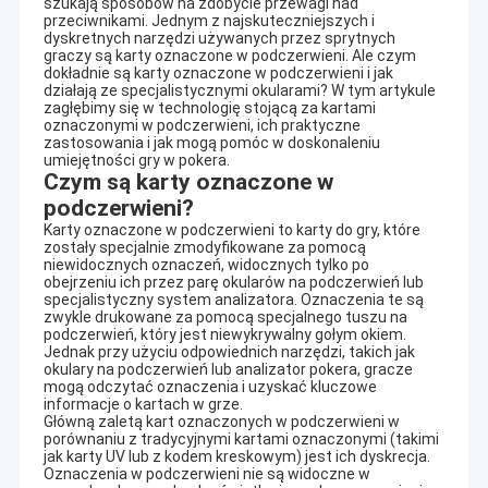
szukają sposobów na zdobycie przewagi nad
przeciwnikami. Jednym z najskuteczniejszych i
dyskretnych narzędzi używanych przez sprytnych
graczy są karty oznaczone w podczerwieni. Ale czym
dokładnie są karty oznaczone w podczerwieni i jak
działają ze specjalistycznymi okularami? W tym artykule
zagłębimy się w technologię stojącą za kartami
oznaczonymi w podczerwieni, ich praktyczne
zastosowania i jak mogą pomóc w doskonaleniu
umiejętności gry w pokera.
Czym są karty oznaczone w
podczerwieni?
Karty oznaczone w podczerwieni to karty do gry, które
zostały specjalnie zmodyfikowane za pomocą
niewidocznych oznaczeń, widocznych tylko po
obejrzeniu ich przez parę okularów na podczerwień lub
specjalistyczny system analizatora. Oznaczenia te są
zwykle drukowane za pomocą specjalnego tuszu na
podczerwień, który jest niewykrywalny gołym okiem.
Jednak przy użyciu odpowiednich narzędzi, takich jak
okulary na podczerwień lub analizator pokera, gracze
mogą odczytać oznaczenia i uzyskać kluczowe
informacje o kartach w grze.
Główną zaletą kart oznaczonych w podczerwieni w
porównaniu z tradycyjnymi kartami oznaczonymi (takimi
jak karty UV lub z kodem kreskowym) jest ich dyskrecja.
Oznaczenia w podczerwieni nie są widoczne w