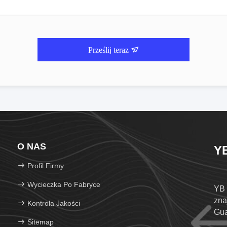
Prześlij teraz
O NAS
YB
Profil Firmy
Wycieczka Po Fabryce
YB 
zna
Kontrola Jakości
Gua
Sitemap
lic