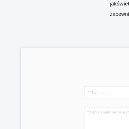
jak
świe
zapewnia