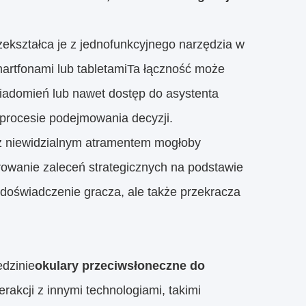
rzekształca je z jednofunkcyjnego narzędzia w
martfonami lub tabletamiTa łączność może
iadomień lub nawet dostęp do asystenta
 procesie podejmowania decyzji.
y z niewidzialnym atramentem mogłoby
rowanie zaleceń strategicznych na podstawie
 doświadczenie gracza, ale także przekracza
edzinie
okulary przeciwsłoneczne do
erakcji z innymi technologiami, takimi