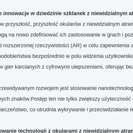
e innowacje w dziedzinie szklanek z niewidzialnym 
 w przyszłość, przyszłość okularów z niewidzialnym atr
ogą na nowo zdefiniować ich zastosowanie w grach i poz
ji rozszerzonej rzeczywistości (AR) w celu zapewnienia 
odobieństwa bezpośrednio w polu widzenia użytkownikaT
 gier karcianych z cyfrowymi ulepszeniami, oferując be
rzewidywanym rozwojem jest stosowanie nanotechnologii 
nych znaków.Postęp ten nie tylko zwiększy użyteczność 
ieczeństwo, co utrudnia wykrywanie i przeciwdziałanie te
owanie technologii z okularami z niewidzialnym atra