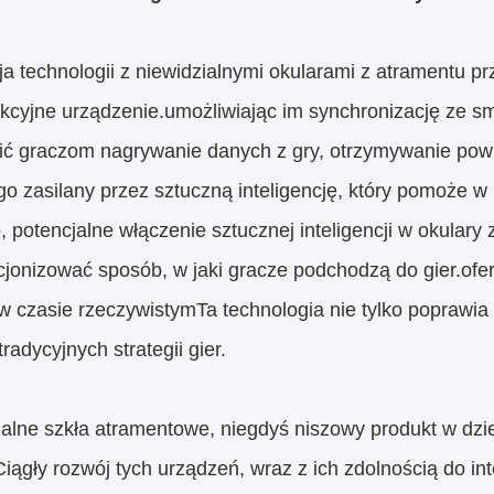
ja technologii z niewidzialnymi okularami z atramentu p
nkcyjne urządzenie.umożliwiając im synchronizację ze s
ić graczom nagrywanie danych z gry, otrzymywanie pow
o zasilany przez sztuczną inteligencję, który pomoże w
 potencjalne włączenie sztucznej inteligencji w okular
cjonizować sposób, w jaki gracze podchodzą do gier.ofe
w czasie rzeczywistymTa technologia nie tylko poprawia
tradycyjnych strategii gier.
ialne szkła atramentowe, niegdyś niszowy produkt w dzi
Ciągły rozwój tych urządzeń, wraz z ich zdolnością do int