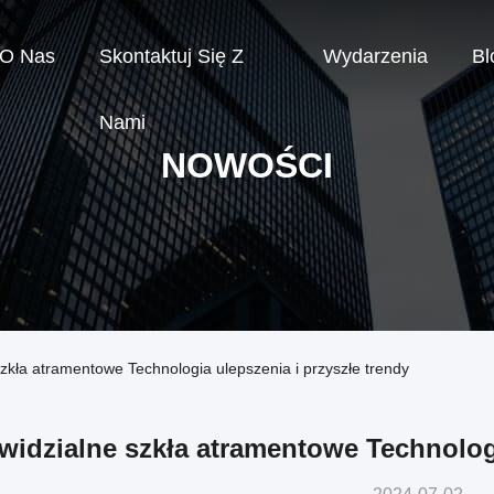
O Nas
Skontaktuj Się Z
Wydarzenia
Bl
Nami
NOWOŚCI
szkła atramentowe Technologia ulepszenia i przyszłe trendy
widzialne szkła atramentowe Technologi