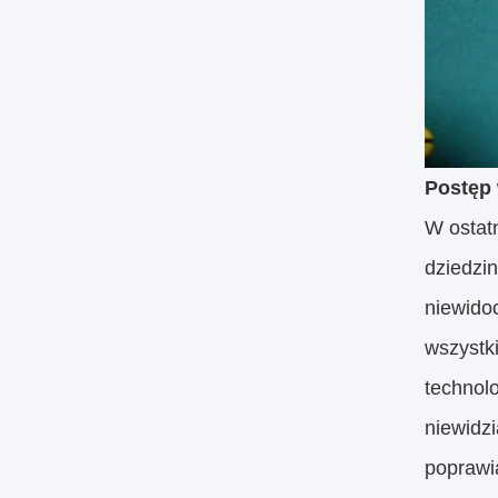
Postęp 
W ostatn
dziedzin
niewido
wszystk
technol
niewidzi
poprawia