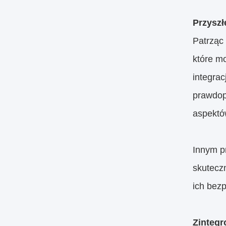
Przyszł
Patrząc
które m
integrac
prawdop
aspektów
Innym p
skutecz
ich bezp
Zintegr