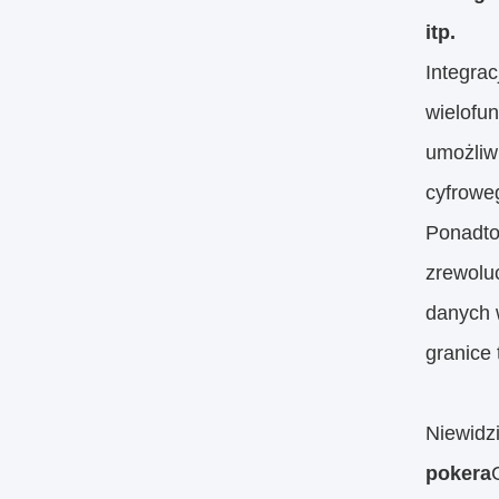
itp.
Integrac
wielofu
umożliw
cyfroweg
Ponadto,
zrewolu
danych 
granice 
Niewidz
pokera