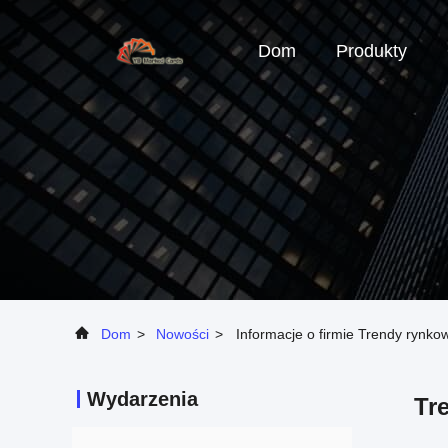
Dom
Produkty
Dom
>
Nowości
>
Informacje o firmie Trendy ryn
Wydarzenia
Tr