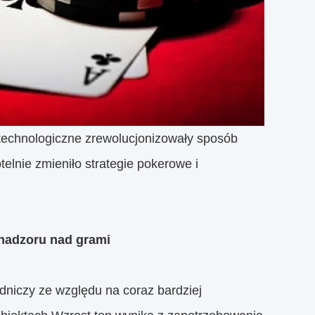
 technologiczne zrewolucjonizowały sposób
btelnie zmieniło strategie pokerowe i
 nadzoru nad grami
niczy ze względu na coraz bardziej