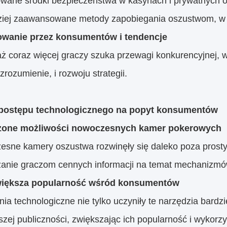
owane środki bezpieczeństwa w kasynach i prywatnych o
ziej zaawansowane metody zapobiegania oszustwom, w
wanie przez konsumentów i tendencje
ż coraz więcej graczy szuka przewagi konkurencyjnej,
zrozumienie, i rozwoju strategii.
postępu technologicznego na popyt konsumentów
zone możliwości nowoczesnych kamer pokerowych
esne kamery oszustwa rozwinęły się daleko poza prosty 
zanie graczom cennych informacji na temat mechanizmó
większa popularność wśród konsumentów
ia technologiczne nie tylko uczyniły te narzędzia bardz
szej publiczności, zwiększając ich popularność i wykor