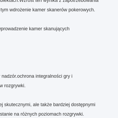
biektach.Wzrost ten wynika z zapotrzebowania
 tym wdrożenie kamer skanerów pokerowych.
 wprowadzenie kamer skanujących
nadzór.ochrona integralności gry i
w rozgrywki.
iej skutecznymi, ale także bardziej dostępnymi
zystanie na różnych poziomach rozgrywki.