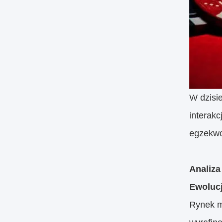
W dzisi
interakc
egzekw
Analiza
Ewolucj
Rynek m