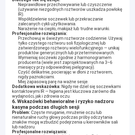
Nieprawidłowe przechowywanie lub czyszczenie
(używanie niezgodnych roztworów uszkadza powłokę
IR).
Współdzielenie soczewek lub przekraczanie
zalecanych cykli użytkowania.
Narażenie na ciepło, makijaż lub trudne warunki.
Profesjonalne rozwiązania:
Przechowuj w świeżym roztworze codziennie. Używaj
tylko czystego roztworu soli fizjologicznej lub
zatwierdzonego roztworu wielofunkcyjnego — unikaj
produktów generycznych lub przeterminowanych.
Wymieniaj soczewki zgodnie z harmonogramem
producenta (wiele jest zaprojektowanych na 3–6
miesięcy przy odpowiedniej pielęgnacji).
Czyść delikatnie, pocierając w dłoni z roztworem,
nigdy paznokciami.
Miej zapasową parę na ważne sesje.
Dodatkowa wskazówka:
 Nigdy nie dziel się soczewkami 
kontaktowymi IR — higiena jest kluczowa zarówno dla 
wydajności, jak i zdrowia oczu.
6. Wskazówki behawioralne i ryzyko nadzoru
kasyna podczas długich sesji
Problem:
 Częste mruganie, mrużenie oczu lub 
nienaturalne ruchy głowy podczas próby odczytania 
znaków mogą wzbudzić podejrzenia u kierowników sali 
lub nadzoru.
Profesjonalne rozwiązania: