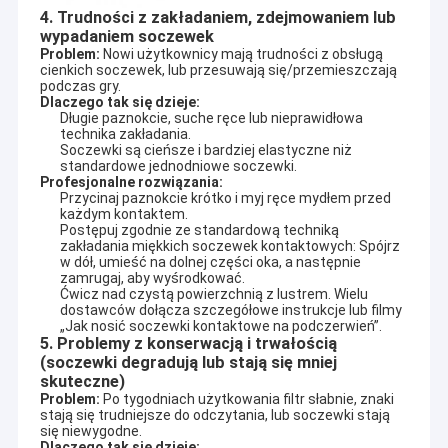
4. Trudności z zakładaniem, zdejmowaniem lub
wypadaniem soczewek
Problem:
 Nowi użytkownicy mają trudności z obsługą 
cienkich soczewek, lub przesuwają się/przemieszczają 
podczas gry.
Dlaczego tak się dzieje:
Długie paznokcie, suche ręce lub nieprawidłowa
technika zakładania.
Soczewki są cieńsze i bardziej elastyczne niż
standardowe jednodniowe soczewki.
Profesjonalne rozwiązania:
Przycinaj paznokcie krótko i myj ręce mydłem przed
każdym kontaktem.
Postępuj zgodnie ze standardową techniką
zakładania miękkich soczewek kontaktowych: Spójrz
w dół, umieść na dolnej części oka, a następnie
zamrugaj, aby wyśrodkować.
Ćwicz nad czystą powierzchnią z lustrem. Wielu
dostawców dołącza szczegółowe instrukcje lub filmy
„Jak nosić soczewki kontaktowe na podczerwień”.
5. Problemy z konserwacją i trwałością
(soczewki degradują lub stają się mniej
skuteczne)
Problem:
 Po tygodniach użytkowania filtr słabnie, znaki 
stają się trudniejsze do odczytania, lub soczewki stają 
się niewygodne.
Dlaczego tak się dzieje: