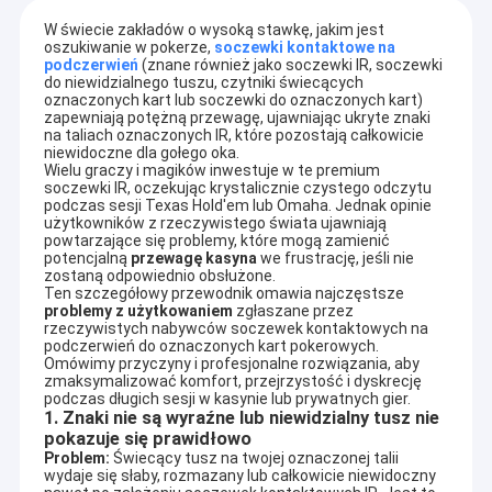
W świecie zakładów o wysoką stawkę, jakim jest 
oszukiwanie w pokerze, 
soczewki kontaktowe na 
podczerwień
 (znane również jako soczewki IR, soczewki 
do niewidzialnego tuszu, czytniki świecących 
oznaczonych kart lub soczewki do oznaczonych kart) 
zapewniają potężną przewagę, ujawniając ukryte znaki 
na taliach oznaczonych IR, które pozostają całkowicie 
niewidoczne dla gołego oka.
Wielu graczy i magików inwestuje w te premium 
soczewki IR, oczekując krystalicznie czystego odczytu 
podczas sesji Texas Hold'em lub Omaha. Jednak opinie 
użytkowników z rzeczywistego świata ujawniają 
powtarzające się problemy, które mogą zamienić 
potencjalną 
przewagę kasyna
 we frustrację, jeśli nie 
zostaną odpowiednio obsłużone.
Ten szczegółowy przewodnik omawia najczęstsze 
problemy z użytkowaniem
 zgłaszane przez 
rzeczywistych nabywców soczewek kontaktowych na 
podczerwień do oznaczonych kart pokerowych. 
Omówimy przyczyny i profesjonalne rozwiązania, aby 
zmaksymalizować komfort, przejrzystość i dyskrecję 
podczas długich sesji w kasynie lub prywatnych gier.
1. Znaki nie są wyraźne lub niewidzialny tusz nie
pokazuje się prawidłowo
Problem:
 Świecący tusz na twojej oznaczonej talii 
wydaje się słaby, rozmazany lub całkowicie niewidoczny 