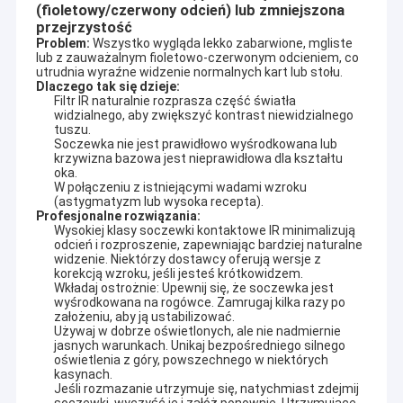
(fioletowy/czerwony odcień) lub zmniejszona
karty oznaczone niewidzialnym atramentem, urządzenia do
Wycieczka po fabryce
przejrzystość
oszukiwania w bakarate i inne systemy do oszukiwania w
Problem:
 Wszystko wygląda lekko zabarwione, mgliste 
pokera.
Kontrola jakości
lub z zauważalnym fioletowo-czerwonym odcieniem, co 
utrudnia wyraźne widzenie normalnych kart lub stołu.
Nasze główne produkty obejmują niewidzialne karty do gry
Dlaczego tak się dzieje:
Skontaktuj się z nami
oznaczone atramentem, analizatory pokera, soczewki
Filtr IR naturalnie rozprasza część światła
kontaktowe do oznaczonych kart, kamery do skanowania
widzialnego, aby zwiększyć kontrast niewidzialnego
kodów kreskowych, wszelkiego rodzaju kości, oznaczone płytki
tuszu.
Aktualności
Soczewka nie jest prawidłowo wyśrodkowana lub
Mahjong, niewidzialny atrament,programowane
krzywizna bazowa jest nieprawidłowa dla kształtu
oprogramowanie dla Teksasu i OmahaWykonujemy różnego
oka.
Sprawy
rodzaju urządzenia oszukańcze dla wszystkich form
W połączeniu z istniejącymi wadami wzroku
hazardu.Ameryka, Japonia, Włochy, Rosja, Azja Południowo-
(astygmatyzm lub wysoka recepta).
Wschodnia, nawet istnieje wiele oddziałów w Indiach i wielu
Blog
Profesjonalne rozwiązania:
innych różnych krajach.Odpowiedzi naszych klientów na temat
Wysokiej klasy soczewki kontaktowe IR minimalizują
tych produktów są całkiem dobre ze względu na rozsądną cenę,
odcień i rozproszenie, zapewniając bardziej naturalne
dobra jakość i wspaniała obsługa.
widzenie. Niektórzy dostawcy oferują wersje z
korekcją wzroku, jeśli jesteś krótkowidzem.
Wkładaj ostrożnie: Upewnij się, że soczewka jest
Dla gier, które robimy: Texas holdem (poker), Omaha, Baccarat,
Pokerowe urządzenie do oszukiwania
wyśrodkowana na rogówce. Zamrugaj kilka razy po
Blackjack, In out game, Flush Game, Niuniu game, Mahjong
założeniu, aby ją ustabilizować.
game, Taiwan Paigow game, chiński poker, Vietnam game,Gra w
Używaj w dobrze oświetlonych, ale nie nadmiernie
Analizator pokera
Kambodży i niektóre lokalne gry, ponad 90% gier może być
jasnych warunkach. Unikaj bezpośredniego silnego
zaprogramowanych.
oświetlenia z góry, powszechnego w niektórych
Soczewki kontaktowe na podczerwień
kasynach.
Współpracujemy z Chińskim Instytutem Elektroniki w zakresie
Jeśli rozmazanie utrzymuje się, natychmiast zdejmij