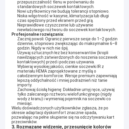
przepuszczalność tlenu w porównaniu do
standardowych soczewek kontaktowych.
Nowi użytkownicy nie budują tolerancji stopniowo.
Niska wilgotność w kasynie, klimatyzacja lub długi
czas spędzony przed ekranem przed grą.
Nieprawidłowe czyszczenie lub używanie
niewłaściwego roztworu do soczewek kontaktowych.
Profesjonalne rozwiązania:
Zacznij powoli: Ogranicz pierwsze sesje do 1–2 godzin
dziennie, stopniowo zwiększając do maksymalnie 6–8
godzin. Nigdy w nich nie śpij.
Używaj sztucznych łez bez konserwantów (kropli
nawilżających zatwierdzonych do noszenia soczewek
kontaktowych) przed i podczas używania.
Wybieraj wysokiej jakości, cienkie soczewki IR z
materiału HEMA zaprojektowane z myślą o
całodziennym komforcie. Wersje premium zapewniają
lepszą oddychalność i mniej podrażnień niż tanie
importy.
Zachowaj ścisłą higienę: Dokładnie umyj ręce, używaj
tylko zalecanego roztworu wielofunkcyjnego (nigdy
Dom
wody z kranu) i wymieniaj pojemnik na soczewki co
YB Poker Cheat Co., Ltd powstała w 1999 roku i znajduje się w
miesiąc.
międzynarodowo znanym mieście Guangzhou. Jest pierwszą
Wielu doświadczonych użytkowników zgłasza, że po 
Produkty
okresie adaptacji dyskomfort znacznie spada, 
firmą, która otrzymała licencję na produkcję, dystrybucję i
pozwalając na pełne skupienie się na odczytywaniu kart 
usługę kasynową.YB Poker Cheat jest w stanie
O nas
przeciwników.
zapewnić
Analizator pokerowy, karty oznaczone
3. Rozmazane widzenie, przesunięcie kolorów
niewidzialnym atramentem, soczewki UV, skaner pokerowy,