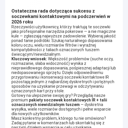
Ostateczna rada dotycząca sukcesu z
soczewkami kontaktowymi na podczerwień w
2026 roku
Rzeczywiści użytkownicy, którzy traktują te soczewki 
jako profesjonalne narzędzia pokerowe — a nie magiczne 
kule — zgłaszają najwyższe zadowolenie. Wybieraj jakość 
ponad tanie podróbki: Szukaj naturalnego dopasowania 
koloru oczu, wielu rozmiarów filtrów i wyraźnej 
kompatybilności z taliach oznaczonych tuszem 
świecącym/niewidzialnym.
Kluczowy wniosek:
 Większość problemów (suche oczy, 
rozmazanie, słaba widoczność) wynika z 
nieprawidłowego dopasowania, pośpiesznej adaptacji lub 
niedopasowanego sprzętu. Dzięki odpowiedniemu 
przygotowaniu i konserwacji soczewki kontaktowe IR 
pozostają jednym z najbardziej dyskretnych i potężnych 
sposobów na uzyskanie przewagi w odczytywaniu 
oznaczonych kart przy stole.
Gotowy na ulepszenie swojej gry? Przeglądaj nasze 
premium 
pakiety soczewek kontaktowych IR + talii 
oznaczonych niewidzialnym tuszem
 — dyskretna 
wysyłka, wiele rozmiarów dostępnych i pełne wsparcie 
dla nowych użytkowników.
Masz konkretny problem, którego tu nie omówiono? 
Zadaj pytanie w komentarzach lub skontaktuj się z 
naszym działem wsparcia w celu uzyskania 