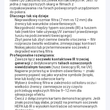
nawet po założeniu soczewek kontaktowych IR. Jest to 
jedna z najczęstszych skarg w filmach z 
rozpakowywania i na forach poświęconych urządzeniom 
do pokera.
Dlaczego tak się dzieje:
Nieprawidłowy rozmiar filtra (7 mm vs 12 mm) dla
źrenicy lub warunków oświetleniowych.
Niezgodność między typem soczewki (IR) a tuszem
talii (niektóre talie używają UV zamiast prawdziwego
tuszu na podczerwień/świecącego).
Zbyt jasne lub zbyt ciemne światło otoczenia — filtr
rozprasza światło widzialne, zmniejszając kontrast.
Niskiej jakości lub przeterminowane soczewki z
degraded warstwą filtra.
Profesjonalne rozwiązania:
Zawsze łącz
soczewki kontaktowe IR trzeciej
generacji
z dedykowanymi
taliach oznaczonych
niewidzialnym tuszem
(tusz świecący IR, nie UV).
Najpierw przetestuj w średnim oświetleniu — znaki
powinny pojawić się jako wyraźne symbole (kropki,
linie lub kody) na odwrocie karty.
Wybierz średnicę filtra w zależności od koloru oczu i
wielkości źrenicy: ciemniejsze oczy często
potrzebują większych filtrów 9–12 mm dla
silniejszego efektu.
Ćwicz z dołączonymi kartami demonstracyjnymi. Jeśli
znaki pozostają słabe, przejdź na premium soczewki
HEPA lub IR o wysokim kontraście od renomowanych