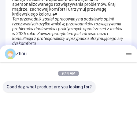
spersonalizowanego rozwiązywania problemów. Graj 
mądrze, zachowaj komfort i utrzymuj przewagę 
królewskiego koloru. ♠️♥️
Ten przewodnik został opracowany na podstawie opinii 
rzeczywistych użytkowników, przewodników rozwiązywania 
problemów dostawców i praktycznych spostrzeżeń z testów 
w 2026 roku. Zawsze priorytetem jest zdrowie oczu i 
konsultacja z profesjonalistą w przypadku utrzymującego się 
dyskomfortu.
Zhou
Recommended Products
9:44 AM
Good day, what product are you looking for?
Zaawansowane
Niewidzialne okulary
Poker oszukiw
okulary podstępne
z jasnym
Modne okulary
do gry w pokera
atramentem Twoja
atramentem
sekretna broń do
podczerwony