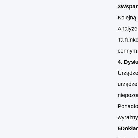
3Wsparc
Kolejną
Analyzer
Ta funk
cennym 
4. Dysk
Urządze
urządze
niepozo
Ponadto 
wyraźnym
5Dokład