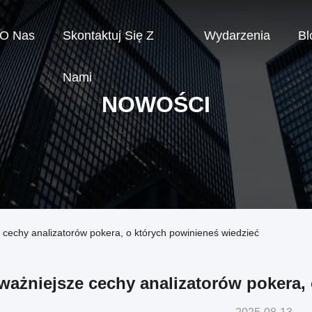
O Nas
Skontaktuj Się Z
Wydarzenia
Bl
Nami
NOWOŚCI
e cechy analizatorów pokera, o których powinieneś wiedzieć
ważniejsze cechy analizatorów pokera,