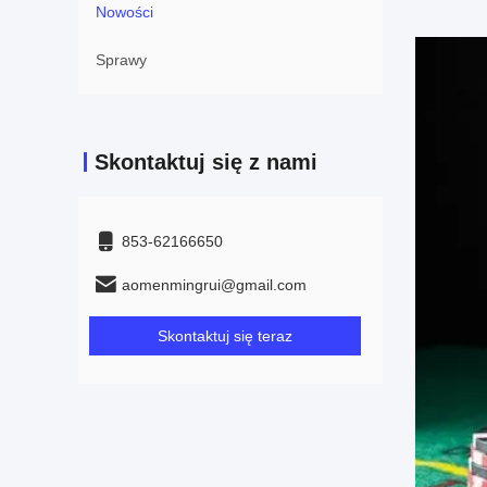
Nowości
Sprawy
Skontaktuj się z nami
853-62166650‬
aomenmingrui@gmail.com
Skontaktuj się teraz