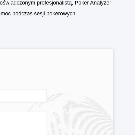
oświadczonym profesjonalistą, Poker Analyzer
pomoc podczas sesji pokerowych.