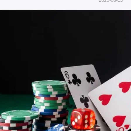
2025-08-13