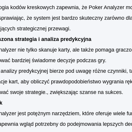
ogia kodów kreskowych zapewnia, że Poker Analyzer moż
sprawiając, że system jest bardzo skuteczny zarówno dl
jących strategicznej przewagi.
zona strategia i analiza predykcyjna
nalyzer nie tylko skanuje karty, ale także pomaga grac
wać bardziej świadome decyzje podczas gry.
analizy predykcyjnej bierze pod uwagę różne czynniki, ta
cje kart, aby obliczyć prawdopodobieństwo wygrania rę
wać swoje strategie., zwiększając szanse na sukces.
k
alyzer jest potężnym narzędziem, które oferuje wiele f
apewnia wgląd potrzebny do podejmowania lepszych dec