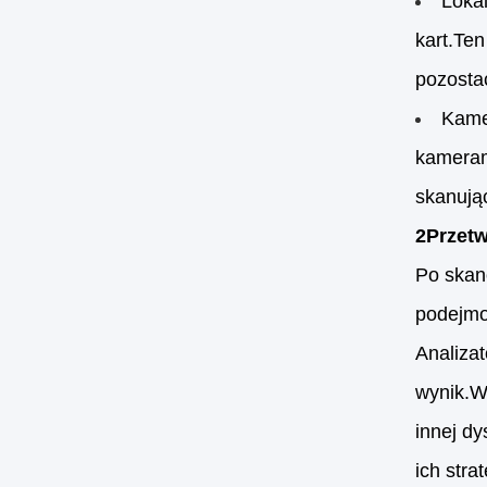
Loka
kart.Te
pozosta
Kame
kameram
skanują
2Przetw
Po skan
podejmo
Analizat
wynik.W
innej d
ich strat