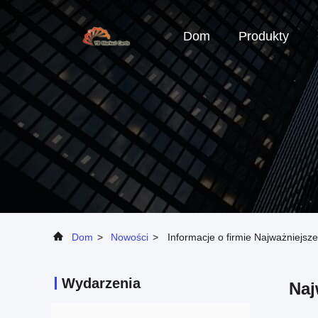
Dom
Produkty
Dom
>
Nowości
>
Informacje o firmie Najważniejsz
Wydarzenia
Naj