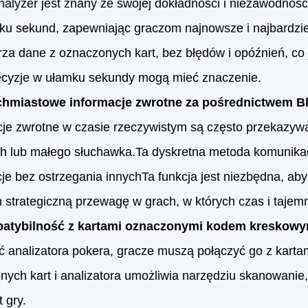
nalyzer jest znany ze swojej dokładności i niezawodno
lku sekund, zapewniając graczom najnowsze i najbardzie
rza dane z oznaczonych kart, bez błędów i opóźnień, co
ecyzje w ułamku sekundy mogą mieć znaczenie.
chmiastowe informacje zwrotne za pośrednictwem Bl
cje zwrotne w czasie rzeczywistym są często przekazy
th lub małego słuchawka.Ta dyskretna metoda komunik
cje bez ostrzegania innychTa funkcja jest niezbędna, ab
 strategiczną przewagę w grach, w których czas i tajem
patybilność z kartami oznaczonymi kodem kreskow
ć analizatora pokera, gracze muszą połączyć go z kar
nych kart i analizatora umożliwia narzędziu skanowanie
 gry.