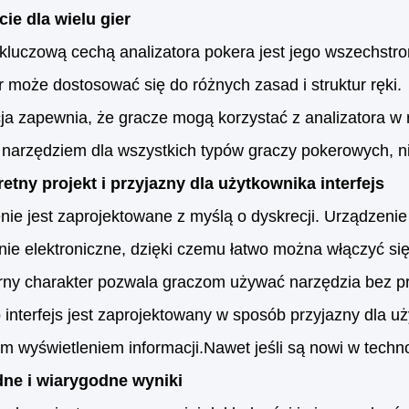
ie dla wielu gier
 kluczową cechą analizatora pokera jest jego wszechst
 może dostosować się do różnych zasad i struktur ręki.
cja zapewnia, że gracze mogą korzystać z analizatora w
narzędziem dla wszystkich typów graczy pokerowych, ni
retny projekt i przyjazny dla użytkownika interfejs
nie jest zaprojektowane z myślą o dyskrecji. Urządzenie
nie elektroniczne, dzięki czemu łatwo można włączyć si
rny charakter pozwala graczom używać narzędzia bez prz
interfejs jest zaprojektowany w sposób przyjazny dla uż
 wyświetleniem informacji.Nawet jeśli są nowi w techno
ne i wiarygodne wyniki