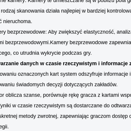
lne kamery: Kamery te umieszczane są w pobliżu pola gr
n rodzaj skanowania działa najlepiej w bardziej kontro
ć nieruchoma.
ry bezprzewodowe: Aby zwiększyć elastyczność, analiz
i bezprzewodowymi.Kamery bezprzewodowe zapewniają 
cego, co utrudnia wykrycie podczas gry.
arzanie danych w czasie rzeczywistym i informacje 
owaniu oznaczonych kart system odszyfruje informacje i
waniu świadomych decyzji dotyczących zakładów.
or oblicza szanse, porównuje rękę gracza z kartami wsp
yniki w czasie rzeczywistym są dostarczane do odtwarz
yskretnej metody zwrotnej, zapewniając graczom dostęp 
egii.