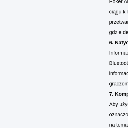
Poker A
ciągu ki
przetwa
gdzie d
6. Naty
Informa
Bluetoo
informa
graczom
7. Kom
Aby uży
oznaczo
na temat