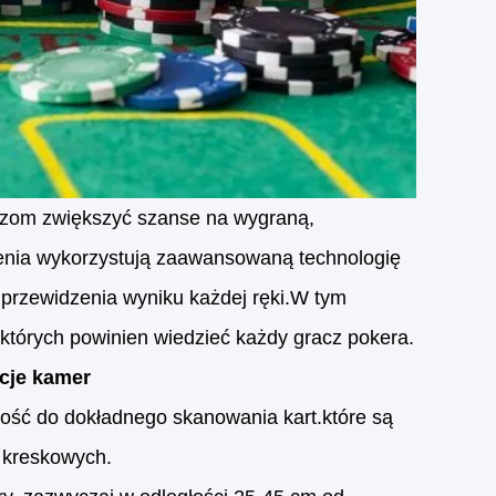
czom zwiększyć szanse na wygraną,
zenia wykorzystują zaawansowaną technologię
 przewidzenia wyniku każdej ręki.W tym
 których powinien wiedzieć każdy gracz pokera.
cje kamer
ność do dokładnego skanowania kart.które są
 kreskowych.