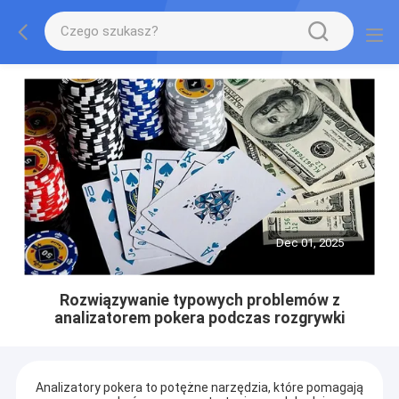
Dec 01, 2025
Rozwiązywanie typowych problemów z
analizatorem pokera podczas rozgrywki
Analizatory pokera to potężne narzędzia, które pomagają