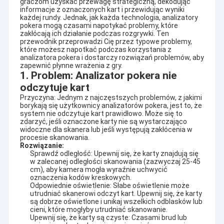
graczom uzyskać przewagę strategiczną, dekodując
informacje z oznaczonych kart i przewidując wyniki
każdej rundy. Jednak, jak każda technologia, analizatory
pokera mogą czasami napotykać problemy, które
zakłócają ich działanie podczas rozgrywki. Ten
przewodnik przeprowadzi Cię przez typowe problemy,
które możesz napotkać podczas korzystania z
analizatora pokera i dostarczy rozwiązań problemów, aby
zapewnić płynne wrażenia z gry.
1. Problem: Analizator pokera nie
odczytuje kart
Przyczyna: Jednym z najczęstszych problemów, z jakimi
borykają się użytkownicy analizatorów pokera, jest to, że
system nie odczytuje kart prawidłowo. Może się to
zdarzyć, jeśli oznaczone karty nie są wystarczająco
widoczne dla skanera lub jeśli występują zakłócenia w
procesie skanowania.
Rozwiązanie:
Sprawdź odległość: Upewnij się, że karty znajdują się
w zalecanej odległości skanowania (zazwyczaj 25-45
cm), aby kamera mogła wyraźnie uchwycić
oznaczenia kodów kreskowych.
Odpowiednie oświetlenie: Słabe oświetlenie może
utrudniać skanerowi odczyt kart. Upewnij się, że karty
są dobrze oświetlone i unikaj wszelkich odblasków lub
cieni, które mogłyby utrudniać skanowanie.
Upewnij się, że karty są czyste: Czasami brud lub