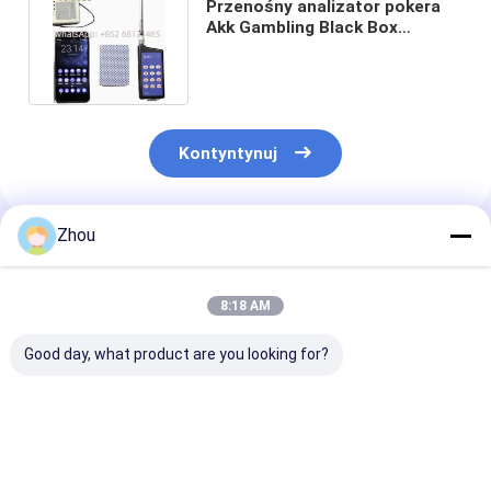
Przenośny analizator pokera
Akk Gambling Black Box
Camera może zmienić baterię
Kontyntynuj
Zhou
Polecane Produkty
8:18 AM
Good day, what product are you looking for?
CVK 500 Moto G
CVK 500 iPhone 14
CVK 350 Poker
Stylus Marked Cards
Pro Poker Analyzer
Analyzer Dom