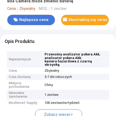
Box Camera może zmienić baterię
Cena：Zbywalny
MOQ：1 zestaw
Najlepsza cena
Skontaktuj się teraz
Opis Produktu
,
Przenośny analizator pokera Akk
,
analizator pokera Akk
Najważniejsze
kamera hazardowa z czarną
skrzynką
Cena
Zbywalny
Czas dostawy
5-7 dni roboczych
Miejsce
Chiny
pochodzenia
Minimalne
1 zestaw
zamówienie
Możliwość Supply
100 zestawów/tydzień
Zobacz więcej