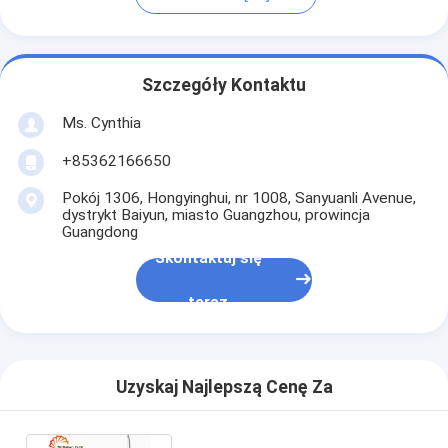
Szczegóły Kontaktu
Ms. Cynthia
‪+85362166650‬
Pokój 1306, Hongyinghui, nr 1008, Sanyuanli Avenue,
dystrykt Baiyun, miasto Guangzhou, prowincja
Guangdong
Skontaktuj się
teraz
Uzyskaj Najlepszą Cenę Za