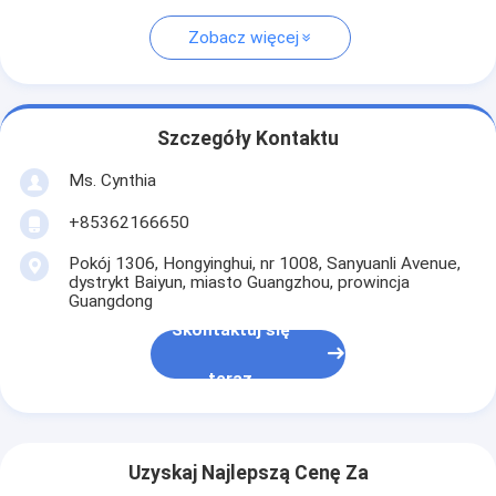
Zobacz więcej
Szczegóły Kontaktu
Ms. Cynthia
‪+85362166650‬
Pokój 1306, Hongyinghui, nr 1008, Sanyuanli Avenue,
dystrykt Baiyun, miasto Guangzhou, prowincja
Guangdong
Skontaktuj się
teraz
Uzyskaj Najlepszą Cenę Za