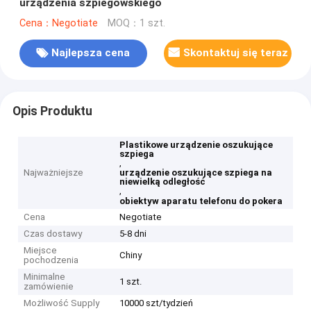
urządzenia szpiegowskiego
Cena：Negotiate
MOQ：1 szt.
Najlepsza cena
Skontaktuj się teraz
Opis Produktu
Plastikowe urządzenie oszukujące
szpiega
,
Najważniejsze
urządzenie oszukujące szpiega na
niewielką odległość
,
obiektyw aparatu telefonu do pokera
Cena
Negotiate
Czas dostawy
5-8 dni
Miejsce
Chiny
pochodzenia
Minimalne
1 szt.
zamówienie
Możliwość Supply
10000 szt/tydzień