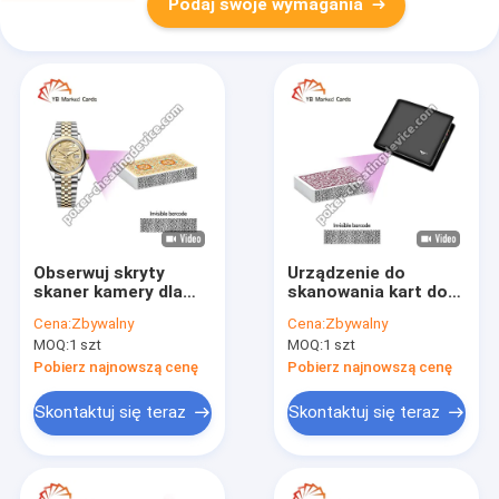
Podaj swoje wymagania
Obserwuj skryty
Urządzenie do
skaner kamery dla
skanowania kart do
kart oznaczonych
gry z portfelem do
Cena:
Zbywalny
Cena:
Zbywalny
kodem kreskowym
talii oznaczonych
MOQ:
1 szt
MOQ:
1 szt
kodem kreskowym
Pobierz najnowszą cenę
Pobierz najnowszą cenę
Skontaktuj się teraz
Skontaktuj się teraz