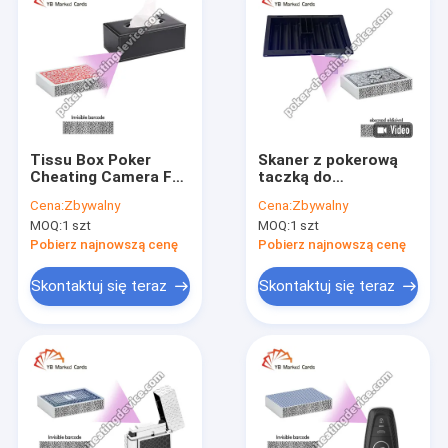
Tissu Box Poker
Skaner z pokerową
Cheating Camera For
taczką do
Barcode Marked
infraróżowych kart
Cena:
Zbywalny
Cena:
Zbywalny
Poker Cards
do gry
MOQ:
1 szt
MOQ:
1 szt
Pobierz najnowszą cenę
Pobierz najnowszą cenę
Skontaktuj się teraz
Skontaktuj się teraz
Dom
Produkty
O nas