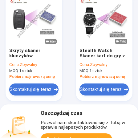
Skryty skaner
Stealth Watch
kluczyków
Skaner kart do gry z
samochodowych dla
dokładnym kodem
Cena:
Zbywalny
Cena:
Zbywalny
oszustw z kartami
kreskowym
MOQ:
1 sztuk
MOQ:
1 sztuk
kreskowymi. Zostań
niewykryty i wygrywaj.
Pobierz najnowszą cenę
Pobierz najnowszą cenę
Skontaktuj się teraz
Skontaktuj się teraz
Oszczędzaj czas
Pozwól nam skontaktować się z Tobą w
sprawie najlepszych produktów.