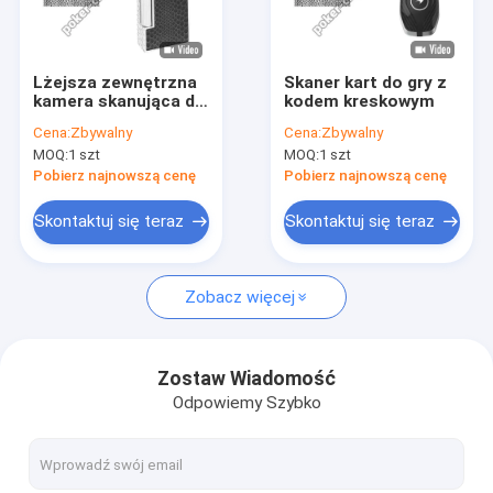
Wycieczka po fabryce
Kontrola jakości
Lżejsza zewnętrzna
Skaner kart do gry z
kamera skanująca dla
kodem kreskowym
Skontaktuj się z nami
oznaczonych kart
Cena:
Zbywalny
Cena:
Zbywalny
kodów kreskowych
MOQ:
1 szt
MOQ:
1 szt
Aktualności
Pobierz najnowszą cenę
Pobierz najnowszą cenę
Sprawy
Skontaktuj się teraz
Skontaktuj się teraz
Blog
Zobacz więcej
Pokerowe urządzenie do oszukiwania
Zostaw Wiadomość
Odpowiemy Szybko
Analizator pokera
Soczewki kontaktowe na podczerwień