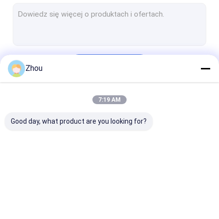
Szpiegowskie urządzenie oszukujące
Karty oznaczone okulary
Karty z kodem kreskowym
Kontyntynuj
Zhou
Karty do gry oznaczone podczerwienią
7:19 AM
Nasze Kategorie
Good day, what product are you looking for?
Pokerowe
Analizator pokera
Soczewki
urządzenie do
kontaktowe na
oszukiwania
podczerwień