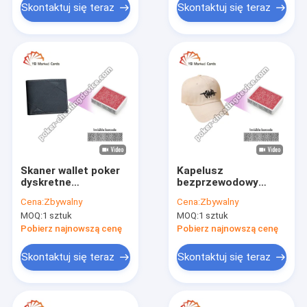
Skontaktuj się teraz
Skontaktuj się teraz
Skaner wallet poker
Kapelusz
dyskretne
bezprzewodowy
rozwiązanie dla
skaner kamery skryte
Cena:
Zbywalny
Cena:
Zbywalny
skutecznego
urządzenie do
MOQ:
1 sztuk
MOQ:
1 sztuk
skanowania kart
oszukiwania pokera
pokerowych
do skanowania kart
Pobierz najnowszą cenę
Pobierz najnowszą cenę
kreskowych
Skontaktuj się teraz
Skontaktuj się teraz