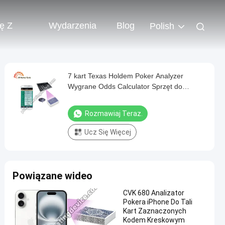
ię Z
Wydarzenia
Blog
Polish
7 kart Texas Holdem Poker Analyzer
Wygrane Odds Calculator Sprzęt do
oszukiwania
Rozmawiaj Teraz.
Ucz Się Więcej
Powiązane wideo
CVK 680 Analizator
Pokera iPhone Do Tali
Kart Zaznaczonych
Kodem Kreskowym